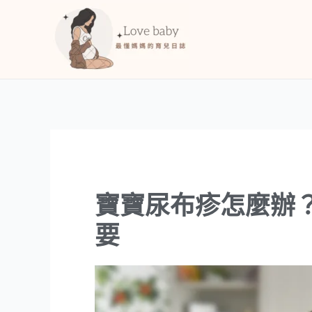
跳
至
主
要
內
容
寶寶尿布疹怎麼辦
要