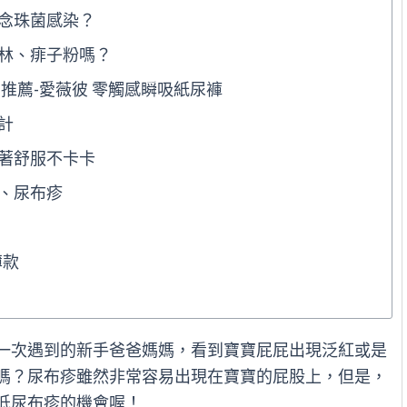
念珠菌感染？
林、痱子粉嗎？
推薦-愛薇彼 零觸感瞬吸紙尿褲
計
著舒服不卡卡
、尿布疹
薄款
一次遇到的新手爸爸媽媽，看到寶寶屁屁出現泛紅或是
嗎？尿布疹雖然非常容易出現在寶寶的屁股上，但是，
低尿布疹的機會喔！