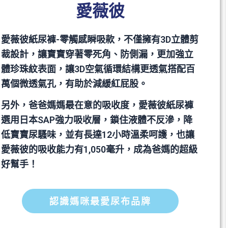
愛薇彼
愛薇彼紙尿褲-零觸感瞬吸款，不僅擁有3D立體剪
裁設計，讓寶寶穿著零死角、防側漏，更加強立
體珍珠紋表面，讓3D空氣循環結構更透氣搭配百
萬個微透氣孔，有助於減緩紅屁股。
另外，爸爸媽媽最在意的吸收度，愛薇彼紙尿褲
選用日本SAP強力吸收層，鎖住液體不反滲，降
低寶寶尿騷味，並有長達12小時溫柔呵護，也讓
愛薇彼的吸收能力有1,050毫升，成為爸媽的超級
好幫手！
認識媽咪最愛尿布品牌