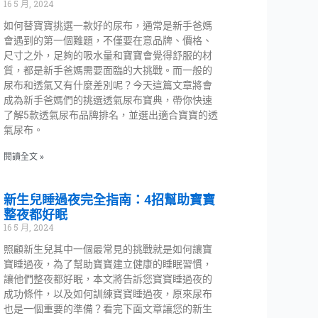
16 5 月, 2024
如何替寶寶挑選一款好的尿布，通常是新手爸媽
會遇到的第一個難題，不僅要在意品牌、價格、
尺寸之外，足夠的吸水量和寶寶會覺得舒服的材
質，都是新手爸媽需要面臨的大挑戰。而一般的
尿布和透氣又有什麼差別呢？今天這篇文章將會
成為新手爸媽們的挑選透氣尿布寶典，帶你快速
了解5款透氣尿布品牌排名，並選出適合寶寶的透
氣尿布。
閱讀全文 »
新生兒睡過夜完全指南：4招幫助寶寶
整夜都好眠
16 5 月, 2024
照顧新生兒其中一個最常見的挑戰就是如何讓寶
寶睡過夜，為了幫助寶寶建立健康的睡眠習慣，
讓他們整夜都好眠，本文將告訴您寶寶睡過夜的
成功條件，以及如何訓練寶寶睡過夜，原來尿布
也是一個重要的準備？看完下面文章讓您的新生