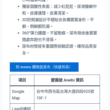
獨家弱酸性表面：減少紅屁屁，尿液酸鹼中
和，皮膚護理，皮膚清潔。
3D防側漏設計平穩貼合各種寶寶身形，平
躺、側躺都防漏。
360°彈力腰圍，不留勒痕，尿布吸收後寶寶
隨處奔跑也不滑落。
尿布材質經多重國際檢驗認證，確保品質安
全。
到 momo 購物逛尿布（快速到貨）
項目
愛薇彼 Aiwibi 資訊
Google
台中市⻄屯區台灣大道四段925號
Map
19F-1
Line@連結