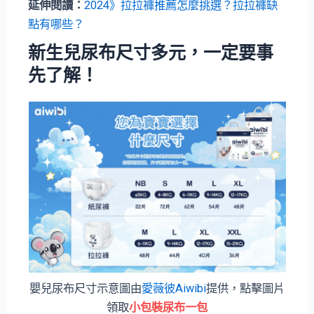
延伸閱讀：
2024》
拉拉褲推薦
怎麼挑選？拉拉褲缺
點有哪些？
新生兒尿布尺寸多元，一定要事
先了解！
嬰兒尿布尺寸示意圖由
愛薇彼Aiwibi
提供，點擊圖片
領取
小包裝尿布一包