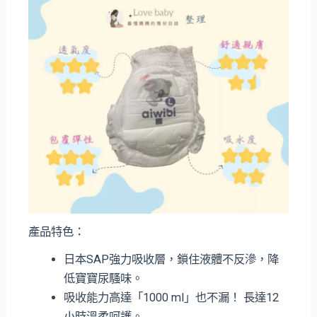
產品特色：
日本SAP強力吸收層，鎖住液體不反滲，降
低寶寶尿騷味。
吸收能力高達「1000 ml」也不漏！ ⻑達12
小時溫柔呵護。