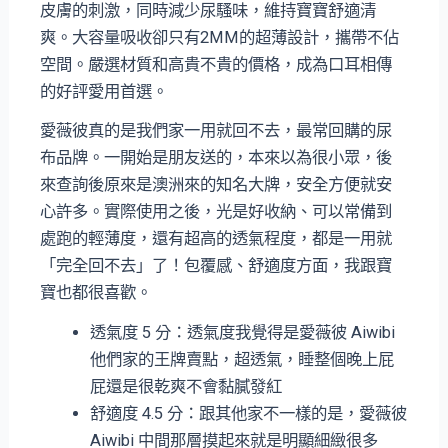
皮膚的刺激，同時減少尿騷味，維持寶寶舒適清
爽。大容量吸收卻只有2MM的超薄設計，攜帶不佔
空間。嚴選材質和高貴不貴的價格，成為口耳相傳
的好評愛用首選。
愛薇彼真的是我們家一用就回不去，最常回購的尿
布品牌。一開始是朋友送的，本來以為很小眾，後
來查詢後原來是澳洲來的知名大牌，安全方便就安
心許多。實際使用之後，光是好收納、可以常備到
處跑的輕薄度，還有超高的透氣程度，都是一用就
「完全回不去」了！包覆感、舒適度方面，我跟寶
寶也都很喜歡。
透氣度 5 分：透氣度我覺得是愛薇彼 Aiwibi
他們家的王牌賣點，超透氣，睡整個晚上屁
屁還是很乾爽不會黏膩發紅
舒適度 4.5 分：跟其他家不一樣的是，愛薇彼
Aiwibi 中間那層摸起來就是明顯細緻很多