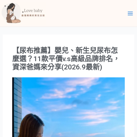
跳
Ma
至
Me
主
要
內
容
【尿布推薦】嬰兒、新生兒尿布怎
麼選？11款平價v.s高級品牌排名，
資深爸媽來分享(2026.9最新)