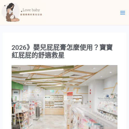
跳
Ma
至
Me
主
要
內
容
2026》嬰兒屁屁膏怎麼使用？寶寶
紅屁屁的舒適救星