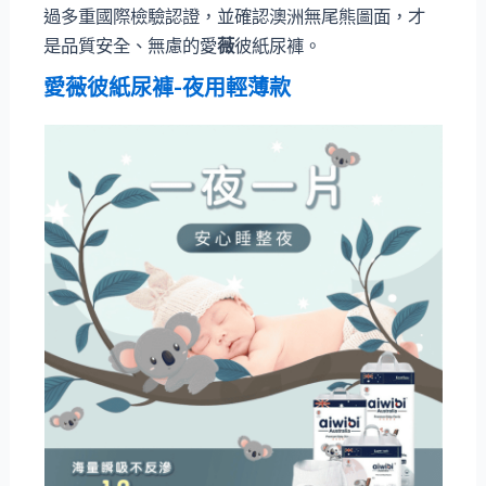
過多重國際檢驗認證，並確認澳洲無尾熊圖面，才
是品質安全、無慮的愛
薇
彼紙尿褲。
愛
薇
彼紙尿褲-夜用輕薄款