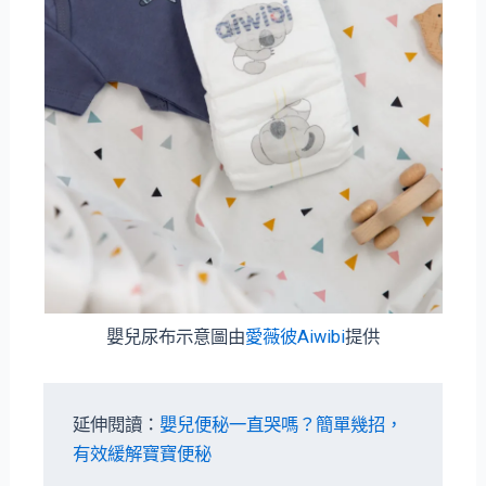
嬰兒尿布示意圖由
愛薇彼Aiwibi
提供
延伸閱讀：
嬰兒便秘一直哭嗎？簡單幾招，
有效緩解寶寶便秘