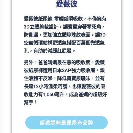
愛薇彼
愛薇彼紙尿褲-零觸感瞬吸款，不僅擁有
3D立體剪裁設計，讓寶寶穿著零死角、
防側漏，更加強立體珍珠紋表面，讓3D
空氣循環結構更透氣搭配百萬個微透氣
孔，有助於減緩紅屁股。
另外，爸爸媽媽最在意的吸收度，愛薇
彼紙尿褲選用日本SAP強力吸收層，鎖
住液體不反滲，降低寶寶尿騷味，並有
長達12小時溫柔呵護，也讓愛薇彼的吸
收能力有1,050毫升，成為爸媽的超級好
幫手！
認識媽咪最愛尿布品牌