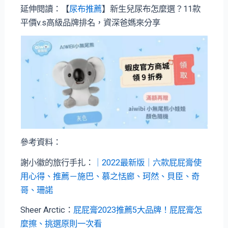
延伸閱讀：【
尿布推薦
】新生兒尿布怎麼選？11款
平價v.s高級品牌排名，資深爸媽來分享
參考資料：
謝小徽的旅行手扎：
｜2022最新版｜六款屁屁膏使
用心得、推薦－施巴、慕之恬廊、珂然、貝臣、奇
哥、珊諾
Sheer Arctic：
屁屁膏2023推薦5大品牌！屁屁膏怎
麼擦、挑選原則一次看