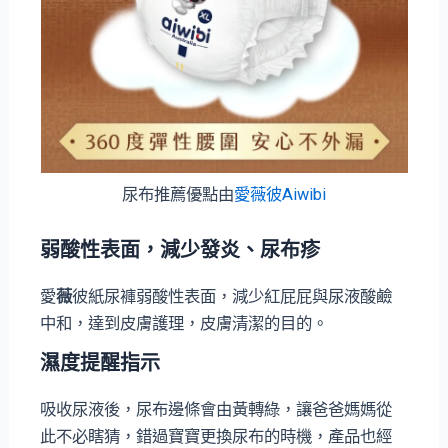
尿布推薦優點由
愛薇彼Aiwibi
弱酸性表面，減少發炎、尿布疹
愛
薇
彼紙尿褲弱酸性表面，減少紅屁屁與尿液酸鹼
中和，達到皮膚護理，皮膚清潔的目的。
濕度提醒指示
吸收尿液後，尿布邊條會由黃轉綠，讓爸爸媽媽從
此不必瞎猜，錯過寶寶更換尿布的時機，產品也經