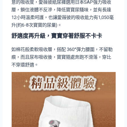
意的吸收度，愛薇彼紙尿褲選用日本SAP強力吸收
層，鎖住液體不反滲，降低寶寶尿騷味，並有長達
12小時溫柔呵護，也讓愛薇彼的吸收能力有1,050毫
升(約6-8次寶寶的尿量)。
舒適度再升級，寶寶穿著舒服不卡卡
如棉花般柔軟吸收層，搭配 360°彈力腰圍，不留勒
痕，而且尿布吸收後，寶寶隨處奔跑不滑落，穿比
不穿還舒適。