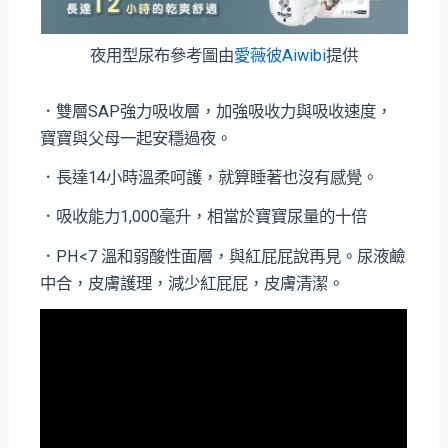
夜用型尿布參考圖由
愛薇彼Aiwibi
提供
．雙層SAP強力吸收層，加強吸收力與吸收速度，
寶寶與父母一起安穩過夜。
．長達14小時溫柔呵護，就算睡著也沒有感覺。
．吸收能力1,000毫升，相當於寶寶尿量的十倍
．PH<7 溫和弱酸性面層，與紅屁屁說再見。尿液鹼
中合，皮膚護理，減少紅屁屁，皮膚清潔。