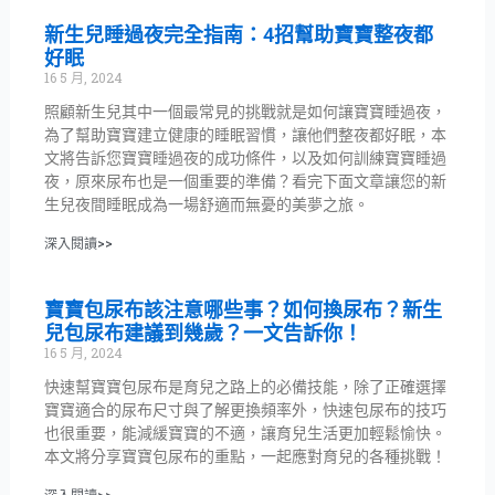
新生兒睡過夜完全指南：4招幫助寶寶整夜都
好眠
16 5 月, 2024
照顧新生兒其中一個最常見的挑戰就是如何讓寶寶睡過夜，
為了幫助寶寶建立健康的睡眠習慣，讓他們整夜都好眠，本
文將告訴您寶寶睡過夜的成功條件，以及如何訓練寶寶睡過
夜，原來尿布也是一個重要的準備？看完下面文章讓您的新
生兒夜間睡眠成為一場舒適而無憂的美夢之旅。
深入閱讀>>
寶寶包尿布該注意哪些事？如何換尿布？新生
兒包尿布建議到幾歲？一文告訴你！
16 5 月, 2024
快速幫寶寶包尿布是育兒之路上的必備技能，除了正確選擇
寶寶適合的尿布尺寸與了解更換頻率外，快速包尿布的技巧
也很重要，能減緩寶寶的不適，讓育兒生活更加輕鬆愉快。
本文將分享寶寶包尿布的重點，一起應對育兒的各種挑戰！