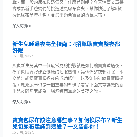
戰。而一般的尿布和透氣又有什麼差別呢？今天這篇文章將
會成為新手爸媽們的挑選透氣尿布寶典，帶你快速了解5款
透氣尿布品牌排名，並選出適合寶寶的透氣尿布。
深入閱讀>>
新生兒睡過夜完全指南：4招幫助寶寶整夜都
好眠
16 5 月, 2024
照顧新生兒其中一個最常見的挑戰就是如何讓寶寶睡過夜，
為了幫助寶寶建立健康的睡眠習慣，讓他們整夜都好眠，本
文將告訴您寶寶睡過夜的成功條件，以及如何訓練寶寶睡過
夜，原來尿布也是一個重要的準備？看完下面文章讓您的新
生兒夜間睡眠成為一場舒適而無憂的美夢之旅。
深入閱讀>>
寶寶包尿布該注意哪些事？如何換尿布？新生
兒包尿布建議到幾歲？一文告訴你！
16 5 月, 2024