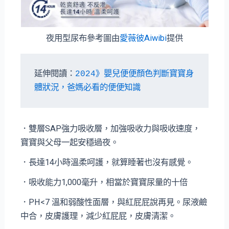
夜用型尿布參考圖由
愛薇彼Aiwibi
提供
延伸閱讀：
2024》嬰兒便便顏色判斷寶寶身
體狀況，爸媽必看的便便知識
．雙層SAP強力吸收層，加強吸收力與吸收速度，
寶寶與父母一起安穩過夜。
．長達14小時溫柔呵護，就算睡著也沒有感覺。
．吸收能力1,000毫升，相當於寶寶尿量的十倍
．PH<7 溫和弱酸性面層，與紅屁屁說再見。尿液鹼
中合，皮膚護理，減少紅屁屁，皮膚清潔。