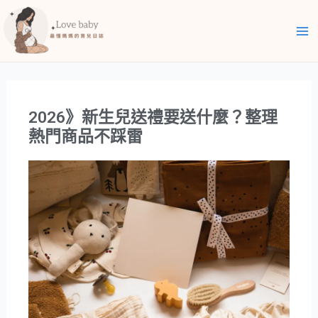
跳
Ma
至
Me
主
要
內
容
2026》新生兒送禮要送什麼？整理
熱門商品不踩雷