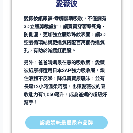
愛薇彼
愛薇彼紙尿褲-零觸感瞬吸款，不僅擁有
3D立體剪裁設計，讓寶寶穿著零死角、
防側漏，更加強立體珍珠紋表面，讓3D
空氣循環結構更透氣搭配百萬個微透氣
孔，有助於減緩紅屁股。
另外，爸爸媽媽最在意的吸收度，愛薇
彼紙尿褲選用日本SAP強力吸收層，鎖
住液體不反滲，降低寶寶尿騷味，並有
長達12小時溫柔呵護，也讓愛薇彼的吸
收能力有1,050毫升，成為爸媽的超級好
幫手！
認識媽咪最愛尿布品牌