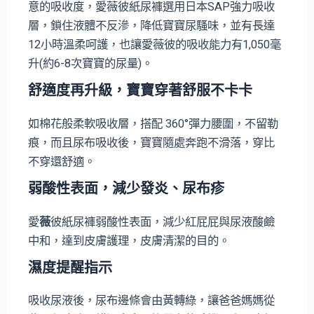
意的吸收度，愛薇彼紙尿褲選用日本SAP強力吸收
層，鎖住液體不反滲，降低寶寶尿騷味，並有長達
12小時溫柔呵護，也讓愛薇彼的吸收能力有1,050毫
升(約6-8次寶寶的尿量)。
舒適度再升級，寶寶穿著舒服不卡卡
如棉花般柔軟吸收層，搭配 360°彈力腰圍，不留勒
痕，而且尿布吸收後，寶寶隨處奔跑不滑落，穿比
不穿還舒適。
弱酸性表面，減少發炎、尿布疹
愛
薇
彼紙尿褲弱酸性表面，減少紅屁屁與尿液酸鹼
中和，達到皮膚護理，皮膚清潔的目的。
濕度提醒指示
吸收尿液後，尿布邊條會由黃轉綠，讓爸爸媽媽從