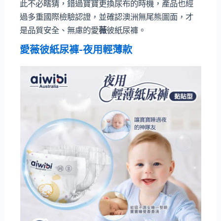
此不必瞎猜，錯過寶寶更換尿布的時機，產品也經
過多重國際檢驗認證，並確認澳洲無尾熊圖面，才
是品質安全、無慮的愛
薇
彼紙尿褲。
愛
薇
彼紙尿褲-夜用輕薄款