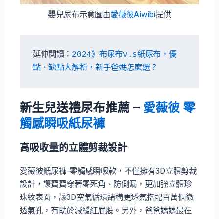
嬰兒尿布示意圖由
愛薇彼Aiwibi
提供
延伸閱讀：
2024》布尿布v.s紙尿布，優
點、缺點大解析，新手爸媽怎麼選？
新生兒送禮尿布推薦
–
愛薇彼 零
觸感瞬吸紙尿褲
高吸收量的立體剪裁設計
愛薇彼紙尿褲-零觸感瞬吸款，不僅擁有3D立體剪裁
設計，讓寶寶穿著零死角、防側漏，更加強立體珍
珠紋表面，讓3D空氣循環結構更透氣搭配百萬個微
透氣孔，有助於減緩紅屁股。另外，爸爸媽媽最在