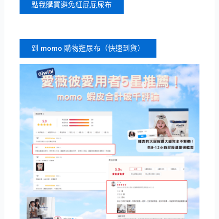
點我購買避免紅屁屁尿布
到 momo 購物逛尿布（快速到貨）