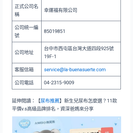
正式公司名
幸運福有限公司
稱
公司統一編
85019851
號
台中市⻄屯區台灣大道四段925號
公司地址
19F-1
客服信箱
service@la-buenasuerte.com
公司電話
04-2315-9009
延伸閱讀：【
尿布推薦
】新生兒尿布怎麼選？11款
平價v.s高級品牌排名，資深爸媽來分享