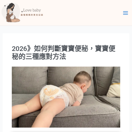
跳
Ma
至
Me
主
要
內
容
2026》如何判斷寶寶便秘，寶寶便
秘的三種應對方法