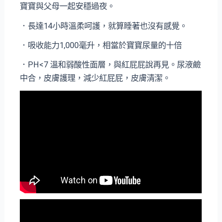
寶寶與父母一起安穩過夜。
．長達14小時溫柔呵護，就算睡著也沒有感覺。
．吸收能力1,000毫升，相當於寶寶尿量的十倍
．PH<7 溫和弱酸性面層，與紅屁屁說再見。尿液鹼
中合，皮膚護理，減少紅屁屁，皮膚清潔。