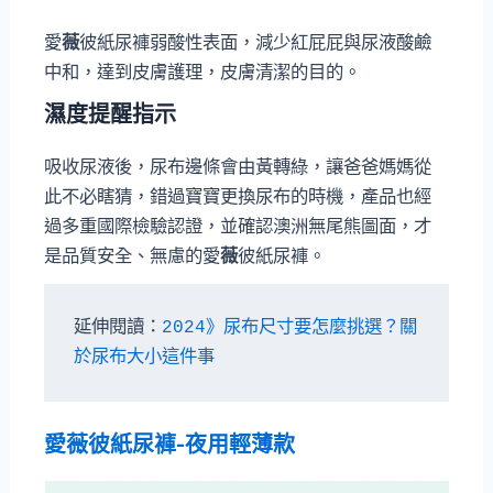
愛
薇
彼紙尿褲弱酸性表面，減少紅屁屁與尿液酸鹼
中和，達到皮膚護理，皮膚清潔的目的。
濕度提醒指示
吸收尿液後，尿布邊條會由黃轉綠，讓爸爸媽媽從
此不必瞎猜，錯過寶寶更換尿布的時機，產品也經
過多重國際檢驗認證，並確認澳洲無尾熊圖面，才
是品質安全、無慮的愛
薇
彼紙尿褲。
延伸閱讀：
2024》尿布尺寸要怎麼挑選？關
於尿布大小這件事
愛
薇
彼紙尿褲-夜用輕薄款