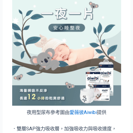
夜用型尿布參考圖由
愛薇彼Aiwibi
提供
．雙層SAP強力吸收層，加強吸收力與吸收速度，