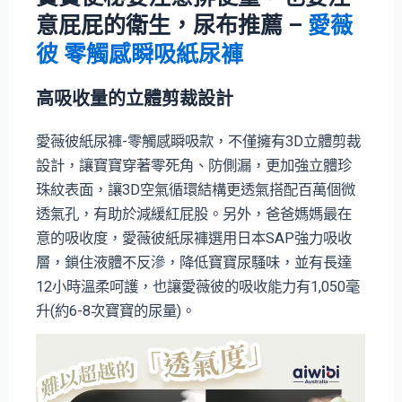
意屁屁的衛生
，尿布推薦
–
愛薇
彼 零觸感瞬吸紙尿褲
高吸收量的立體剪裁設計
愛薇彼紙尿褲-零觸感瞬吸款，不僅擁有3D立體剪裁
設計，讓寶寶穿著零死角、防側漏，更加強立體珍
珠紋表面，讓3D空氣循環結構更透氣搭配百萬個微
透氣孔，有助於減緩紅屁股。另外，爸爸媽媽最在
意的吸收度，愛薇彼紙尿褲選用日本SAP強力吸收
層，鎖住液體不反滲，降低寶寶尿騷味，並有長達
12小時溫柔呵護，也讓愛薇彼的吸收能力有1,050毫
升(約6-8次寶寶的尿量)。