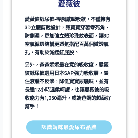
愛薇彼
愛薇彼紙尿褲-零觸感瞬吸款，不僅擁有
3D立體剪裁設計，讓寶寶穿著零死角、
防側漏，更加強立體珍珠紋表面，讓3D
空氣循環結構更透氣搭配百萬個微透氣
孔，有助於減緩紅屁股。
另外，爸爸媽媽最在意的吸收度，愛薇
彼紙尿褲選用日本SAP強力吸收層，鎖
住液體不反滲，降低寶寶尿騷味，並有
長達12小時溫柔呵護，也讓愛薇彼的吸
收能力有1,050毫升，成為爸媽的超級好
幫手！
認識媽咪最愛尿布品牌