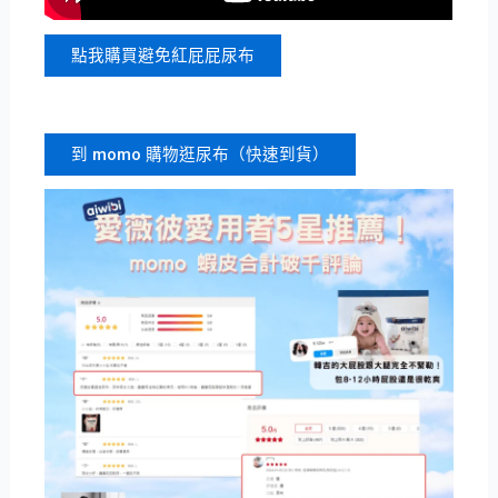
點我購買避免紅屁屁尿布
到 momo 購物逛尿布（快速到貨）