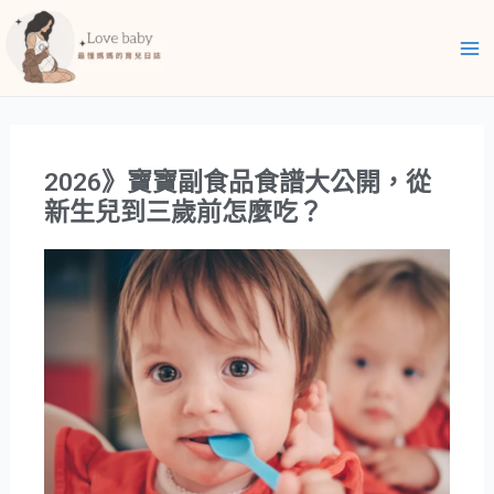
跳
Ma
至
Me
主
要
內
容
2026》寶寶副食品食譜大公開，從
新生兒到三歲前怎麼吃？