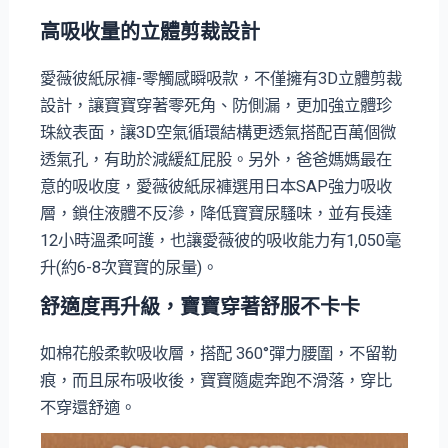
高吸收量的立體剪裁設計
愛薇彼紙尿褲-零觸感瞬吸款，不僅擁有3D立體剪裁
設計，讓寶寶穿著零死角、防側漏，更加強立體珍
珠紋表面，讓3D空氣循環結構更透氣搭配百萬個微
透氣孔，有助於減緩紅屁股。另外，爸爸媽媽最在
意的吸收度，愛薇彼紙尿褲選用日本SAP強力吸收
層，鎖住液體不反滲，降低寶寶尿騷味，並有長達
12小時溫柔呵護，也讓愛薇彼的吸收能力有1,050毫
升(約6-8次寶寶的尿量)。
舒適度再升級，寶寶穿著舒服不卡卡
如棉花般柔軟吸收層，搭配 360°彈力腰圍，不留勒
痕，而且尿布吸收後，寶寶隨處奔跑不滑落，穿比
不穿還舒適。