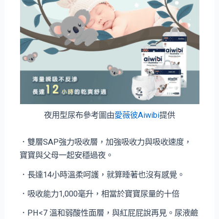
夜用型尿布參考圖由
愛薇彼Aiwibi
提供
．雙層SAP強力吸收層，加強吸收力與吸收速度，
寶寶與父母一起安穩過夜。
．長達14小時溫柔呵護，就算睡著也沒有感覺。
．吸收能力1,000毫升，相當於寶寶尿量的十倍
．PH<7 溫和弱酸性面層，與紅屁屁說再見。尿液鹼