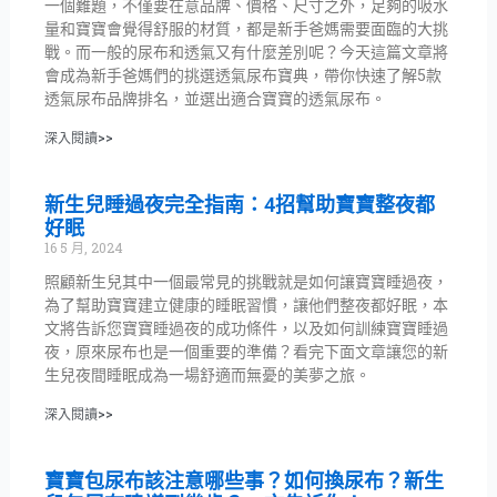
一個難題，不僅要在意品牌、價格、尺寸之外，足夠的吸水
量和寶寶會覺得舒服的材質，都是新手爸媽需要面臨的大挑
戰。而一般的尿布和透氣又有什麼差別呢？今天這篇文章將
會成為新手爸媽們的挑選透氣尿布寶典，帶你快速了解5款
透氣尿布品牌排名，並選出適合寶寶的透氣尿布。
深入閱讀>>
新生兒睡過夜完全指南：4招幫助寶寶整夜都
好眠
16 5 月, 2024
照顧新生兒其中一個最常見的挑戰就是如何讓寶寶睡過夜，
為了幫助寶寶建立健康的睡眠習慣，讓他們整夜都好眠，本
文將告訴您寶寶睡過夜的成功條件，以及如何訓練寶寶睡過
夜，原來尿布也是一個重要的準備？看完下面文章讓您的新
生兒夜間睡眠成為一場舒適而無憂的美夢之旅。
深入閱讀>>
寶寶包尿布該注意哪些事？如何換尿布？新生