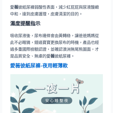
愛
薇
彼紙尿褲弱酸性表面，減少紅屁屁與尿液酸鹼
中和，達到皮膚護理，皮膚清潔的目的。
濕度提醒指示
吸收尿液後，尿布邊條會由黃轉綠，讓爸爸媽媽從
此不必瞎猜，錯過寶寶更換尿布的時機，產品也經
過多重國際檢驗認證，並確認澳洲無尾熊圖面，才
是品質安全、無慮的愛
薇
彼紙尿褲。
愛
薇
彼紙尿褲-夜用輕薄款