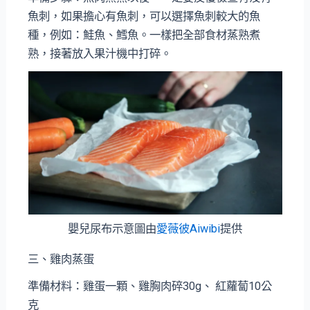
魚刺，如果擔心有魚刺，可以選擇魚刺較大的魚
種，例如：鮭魚、鱈魚。一樣把全部食材蒸熟煮
熟，接著放入果汁機中打碎。
嬰兒尿布示意圖由
愛薇彼Aiwibi
提供
三、雞肉蒸蛋
準備材料：雞蛋一顆、雞胸肉碎30g、 紅蘿蔔10公
克