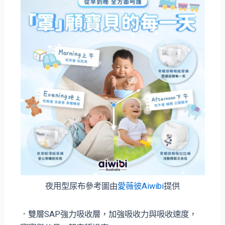
夜用型尿布參考圖由
愛薇彼Aiwibi
提供
．雙層SAP強力吸收層，加強吸收力與吸收速度，