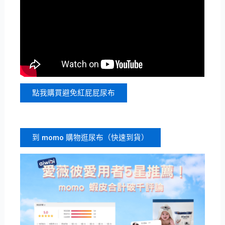
點我購買避免紅屁屁尿布
到 momo 購物逛尿布（快速到貨）