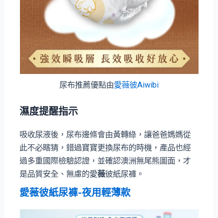
尿布推薦優點由
愛薇彼Aiwibi
濕度提醒指示
吸收尿液後，尿布邊條會由黃轉綠，讓爸爸媽媽從
此不必瞎猜，錯過寶寶更換尿布的時機，產品也經
過多重國際檢驗認證，並確認澳洲無尾熊圖面，才
是品質安全、無慮的愛
薇
彼紙尿褲。
愛
薇
彼紙尿褲-夜用輕薄款