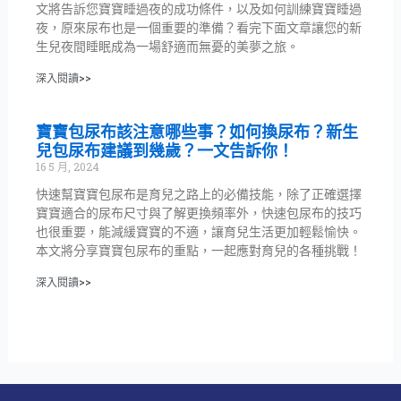
文將告訴您寶寶睡過夜的成功條件，以及如何訓練寶寶睡過
夜，原來尿布也是一個重要的準備？看完下面文章讓您的新
生兒夜間睡眠成為一場舒適而無憂的美夢之旅。
深入閱讀>>
寶寶包尿布該注意哪些事？如何換尿布？新生
兒包尿布建議到幾歲？一文告訴你！
16 5 月, 2024
快速幫寶寶包尿布是育兒之路上的必備技能，除了正確選擇
寶寶適合的尿布尺寸與了解更換頻率外，快速包尿布的技巧
也很重要，能減緩寶寶的不適，讓育兒生活更加輕鬆愉快。
本文將分享寶寶包尿布的重點，一起應對育兒的各種挑戰！
深入閱讀>>