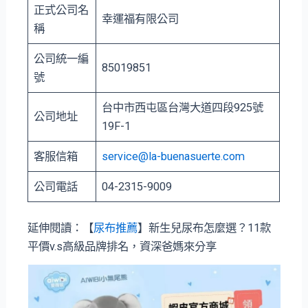
正式公司名
幸運福有限公司
稱
公司統一編
85019851
號
台中市⻄屯區台灣大道四段925號
公司地址
19F-1
客服信箱
service@la-buenasuerte.com
公司電話
04-2315-9009
延伸閱讀：【
尿布推薦
】新生兒尿布怎麼選？11款
平價v.s高級品牌排名，資深爸媽來分享