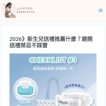
跳
Ma
至
Me
主
要
內
容
2026》新生兒送禮推薦什麼？避開
送禮禁忌不踩雷