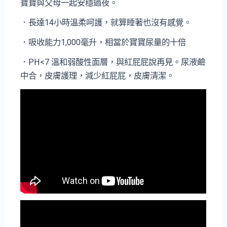
寶寶與父母一起安穩過夜。
．長達14小時溫柔呵護，就算睡著也沒有感覺。
．吸收能力1,000毫升，相當於寶寶尿量的十倍
．PH<7 溫和弱酸性面層，與紅屁屁說再見。尿液鹼
中合，皮膚護理，減少紅屁屁，皮膚清潔。