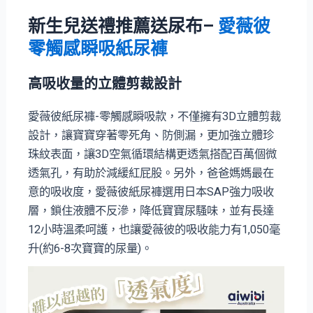
新生兒送禮推薦送尿布
–
愛薇彼
零觸感瞬吸紙尿褲
高吸收量的立體剪裁設計
愛薇彼紙尿褲-零觸感瞬吸款，不僅擁有3D立體剪裁
設計，讓寶寶穿著零死角、防側漏，更加強立體珍
珠紋表面，讓3D空氣循環結構更透氣搭配百萬個微
透氣孔，有助於減緩紅屁股。另外，爸爸媽媽最在
意的吸收度，愛薇彼紙尿褲選用日本SAP強力吸收
層，鎖住液體不反滲，降低寶寶尿騷味，並有長達
12小時溫柔呵護，也讓愛薇彼的吸收能力有1,050毫
升(約6-8次寶寶的尿量)。